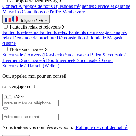
À propos de Meubelzorg
Contact
À propos de nous
Questions fréquentes
Service et garantie
Magasins
Conditions de l'offre Meubelzorg
Belgique / FR
Fauteuils relax et releveurs
Fauteuils releveurs
Fauteuils relax
Fauteuils de massage
Canapés
relax
Demande de brochure
Démonstration à domicile
Magasin
d'usine
Notre succursales
Succursale à Anvers (Borsbeek)
Succursale à Balen
Succursale à
Beernem
Succursale à Boortmeerbeek
Succursale à Gand
Succursale à Hasselt (Wellen)
Oui, appelez-moi pour un conseil
sans engagement
Nous traitons vos données avec soin.
[Politique de confidentialité]