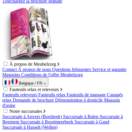
Téléchargez la brochure gratuite
À propos de Meubelzorg
Contact
À propos de nous
Questions fréquentes
Service et garantie
Magasins
Conditions de l'offre Meubelzorg
Belgique / FR
Fauteuils relax et releveurs
Fauteuils releveurs
Fauteuils relax
Fauteuils de massage
Canapés
relax
Demande de brochure
Démonstration à domicile
Magasin
d'usine
Notre succursales
Succursale à Anvers (Borsbeek)
Succursale à Balen
Succursale à
Beernem
Succursale à Boortmeerbeek
Succursale à Gand
Succursale à Hasselt (Wellen)